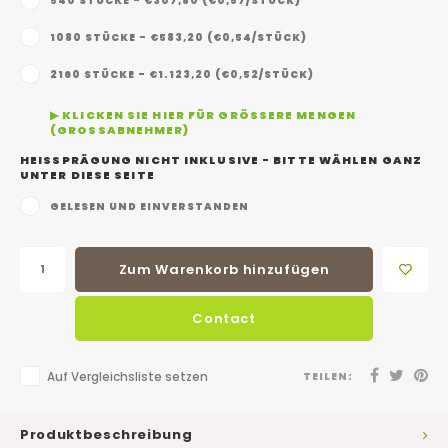
540 STÜCKE - €307,80 (€0,57/STÜCK)
1080 STÜCKE - €583,20 (€0,54/STÜCK)
2160 STÜCKE - €1.123,20 (€0,52/STÜCK)
▶ KLICKEN SIE HIER FÜR GRÖSSERE MENGEN (
GROSSABNEHMER)
HEISSPRÄGUNG NICHT INKLUSIVE - BITTE WÄHLEN GANZ
UNTER DIESE SEITE
GELESEN UND EINVERSTANDEN
Zum Warenkorb hinzufügen
Contact
Auf Vergleichsliste setzen
TEILEN:
Produktbeschreibung