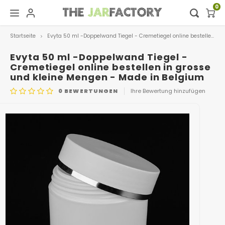
0
Startseite
Evyta 50 ml -Doppelwand Tiegel - Cremetiegel online bestellen in grosse und kleine Mengen - Made in Belgium
Hoofdmenu / digital showroom
Hoofdmenu
Digital showroom
Sprache
Evyta 50 ml -Doppelwand Tiegel -
Cremetiegel online bestellen in grosse
und kleine Mengen - Made in Belgium
Dekoration
Nederlands
0
BEWERTUNGEN
Ihre Bewertung hinzufügen
ARTIKELNUMMER
501.WHITE
Deutsch
English
Français