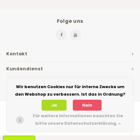
Folge uns
Kontakt
Kundendienst
Mein Konto
Wir benutzen Cookies nur für interne Zwecke um
den Webshop zu verbessern. Ist das in Ordnung?
Ja
Nein
Für weitere Informationen beachten Sie
bitte unsere Datenschutzerklärung. »
© Copyright 2026 The Jarfactory - Theme by
Shopmonkey