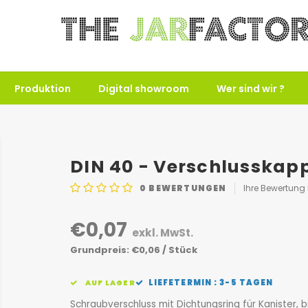
Produktion
Digital showroom
Wer sind wir ?
DIN 40 - Verschlusskapp
0
BEWERTUNGEN
Ihre Bewertung
€0,07
exkl. MwSt.
Grundpreis: €0,06 / Stück
LIEFETERMIN : 3-5 TAGEN
AUF LAGER
Schraubverschluss mit Dichtungsring für Kanister, b