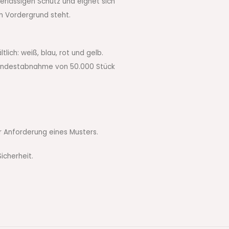
erlässigen Schutz und eignet sich
im Vordergrund steht.
ich: weiß, blau, rot und gelb.
 Mindestabnahme von 50.000 Stück
r Anforderung eines Musters.
icherheit.