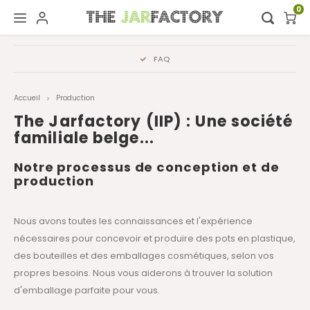
0
Hoofdmenu / digital showroom
Hoofdmenu
FAQ
Digital showroom
Langue
Accueil
Production
Decoration
Nederlands
The Jarfactory (IIP) : Une société
familiale belge...
Deutsch
Notre processus de conception et de
production
English
Nous avons toutes les connaissances et l'expérience
Français
nécessaires pour concevoir et produire des pots en plastique,
des bouteilles et des emballages cosmétiques, selon vos
propres besoins. Nous vous aiderons à trouver la solution
d'emballage parfaite pour vous.