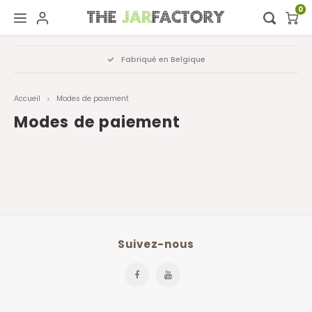
0
Hoofdmenu / digital showroom
Hoofdmenu
Fabriqué en Belgique
Digital showroom
Langue
Accueil
Modes de paiement
Decoration
Nederlands
Modes de paiement
Deutsch
English
Français
Suivez-nous