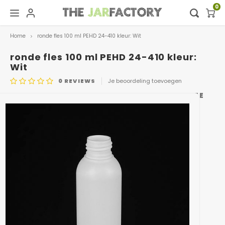
0
Home
ronde fles 100 ml PEHD 24-410 kleur: Wit
Hoofdmenu / digital showroom
Hoofdmenu
Digital showroom
Taal
ronde fles 100 ml PEHD 24-410 kleur:
Wit
0
REVIEWS
Je beoordeling toevoegen
Decoratie
Nederlands
ARTIKELCODE
1010.100ML_ROUND_PHDPE WHITE
Deutsch
English
Français