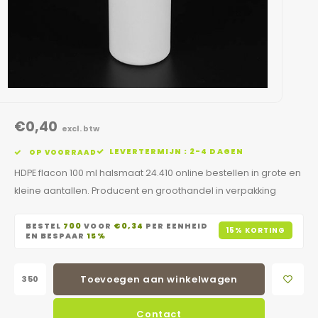
€0,40
excl. btw
LEVERTERMIJN : 2-4 DAGEN
OP VOORRAAD
HDPE flacon 100 ml halsmaat 24.410 online bestellen in grote en
kleine aantallen. Producent en groothandel in verpakking
BESTEL
700
VOOR
€0,34
PER EENHEID
15% KORTING
EN BESPAAR
15%
Toevoegen aan winkelwagen
Contact