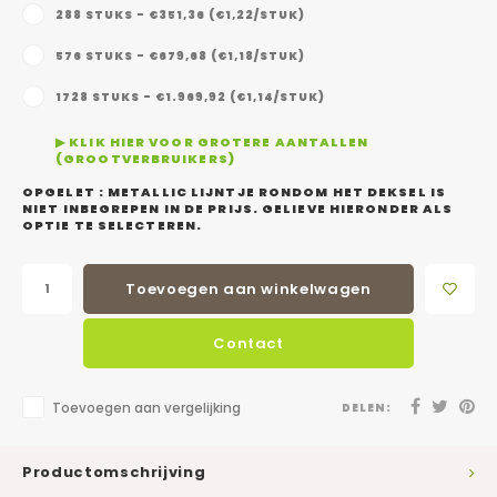
288 STUKS - €351,36 (€1,22/STUK)
576 STUKS - €679,68 (€1,18/STUK)
1728 STUKS - €1.969,92 (€1,14/STUK)
▶ KLIK HIER VOOR GROTERE AANTALLEN
(GROOTVERBRUIKERS)
OPGELET : METALLIC LIJNTJE RONDOM HET DEKSEL IS
NIET INBEGREPEN IN DE PRIJS. GELIEVE HIERONDER ALS
OPTIE TE SELECTEREN.
Toevoegen aan winkelwagen
Contact
Toevoegen aan vergelijking
DELEN:
Productomschrijving