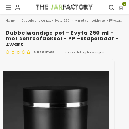
0
Home
Dubbelwandige pot - Evyta 250 ml - met schroefdeksel - PP -stapelbaar - Zwart
Hoofdmenu / digital showroom
Hoofdmenu
Digital showroom
Taal
Dubbelwandige pot - Evyta 250 ml -
met schroefdeksel - PP -stapelbaar -
Zwart
Decoratie
Nederlands
0
REVIEWS
Je beoordeling toevoegen
ARTIKELCODE
0510.BLACK
Deutsch
English
Français