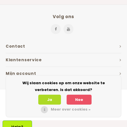
Volg ons
Contact
Klantenservice
Mijn account
Wij slaan cookies op om onze website te
verbeteren. Is dat akkoord?
Ja
Nee
Meer over cookies »
© Copyright 2026 The Jarfactory - IIP - Theme by
Shopmonkey
Help?