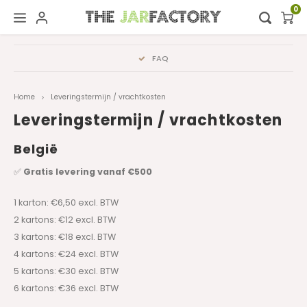
0
Hoofdmenu / digital showroom
Hoofdmenu
FAQ
Digital showroom
Taal
Home
Leveringstermijn / vrachtkosten
Decoratie
Leveringstermijn / vrachtkosten
Nederlands
België
Deutsch
✅
Gratis levering vanaf €500
English
1 karton: €6,50 excl. BTW
2 kartons: €12 excl. BTW
Français
3 kartons: €18 excl. BTW
4 kartons: €24 excl. BTW
5 kartons: €30 excl. BTW
6 kartons: €36 excl. BTW