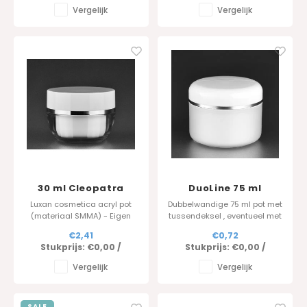
Vergelijk
Vergelijk
30 ml Cleopatra
DuoLine 75 ml
frosted+ DuoLux
Luxan cosmetica acryl pot
Dubbelwandige 75 ml pot met
deksel
(materiaal SMMA) - Eigen
tussendeksel , eventueel met
productie
foliedruk als optie is mogelijk
€2,41
€0,72
Stukprijs:
€0,00
/
Stukprijs:
€0,00
/
Vergelijk
Vergelijk
SALE