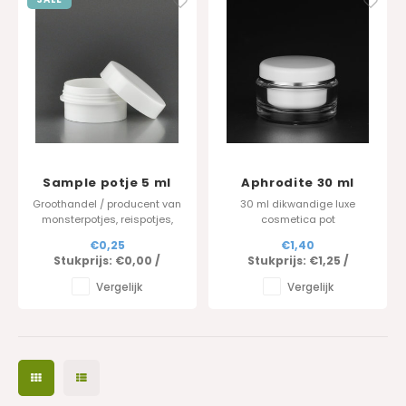
Sample potje 5 ml
Aphrodite 30 ml
Groothandel / producent van
30 ml dikwandige luxe
monsterpotjes, reispotjes,
cosmetica pot
sample potjes in PP.
€0,25
€1,40
Stukprijs:
€0,00
/
Stukprijs:
€1,25
/
Vergelijk
Vergelijk