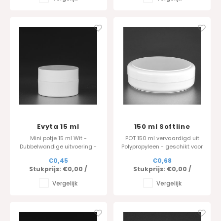
Evyta 15 ml
150 ml Softline
diameter 100 mm
Mini potje 15 ml Wit -
POT 150 ml vervaardigd uit
Dubbelwandige uitvoering -
Polypropyleen - geschikt voor
eigen productie
diverse toepassingen
€0,45
€0,68
Stukprijs:
€0,00
/
Stukprijs:
€0,00
/
Vergelijk
Vergelijk