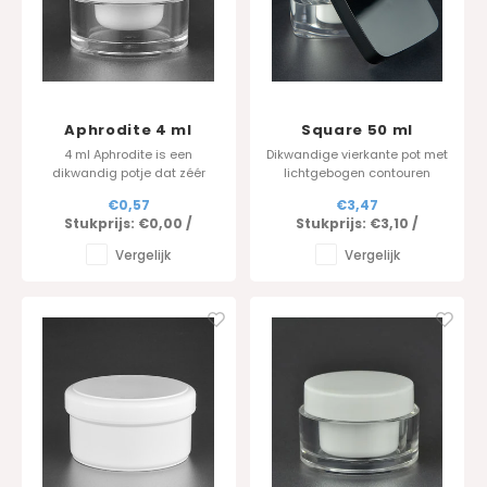
Aphrodite 4 ml
Square 50 ml
4 ml Aphrodite is een
Dikwandige vierkante pot met
dikwandig potje dat zéér
lichtgebogen contouren
geliefd is in de
beschikbaar in 50 ml - Luxe
€0,57
€3,47
nagelcosmetica sector.
cosmetica pot
Stukprijs:
€0,00
/
Stukprijs:
€3,10
/
(nagelgel, uv gel, etc)
eveneens beschikbaar in 5
Vergelijk
Vergelijk
ml.