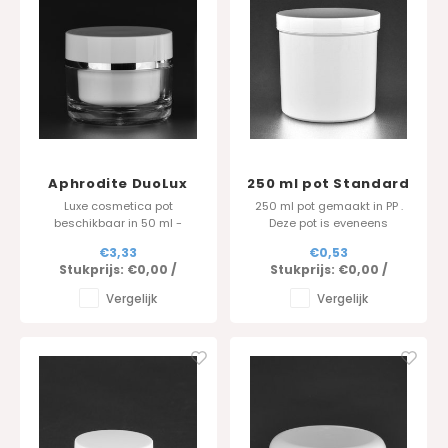
Aphrodite DuoLux
250 ml pot Standard
100 ml
serie in PP -scherp
Luxe cosmetica pot
250 ml pot gemaakt in PP .
deksel
beschikbaar in 50 ml -
Deze pot is eveneens
voorzien van dubbelwandig
beschikbaar in 50ml , 100ml
€3,33
€0,53
deksel.
en 250 ml.
Stukprijs:
€0,00
/
Stukprijs:
€0,00
/
Vergelijk
Vergelijk