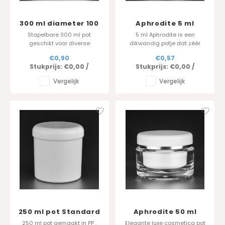
300 ml diameter 100
Aphrodite 5 ml
mm
Stapelbare 300 ml pot
5 ml Aphrodite is een
geschikt voor diverse
dikwandig potje dat zéér
toepassingen
geliefd is in de
€0,90
€0,57
nagelcosmetica sector.
Stukprijs:
€0,00
/
Stukprijs:
€0,00
/
(nagelgel, uv gel, etc)
eveneens beschikbaar in 5
Vergelijk
Vergelijk
ml.
250 ml pot Standard
Aphrodite 50 ml
serie in PP
cosmetica pot
250 ml pot gemaakt in PP .
Elegante luxe cosmetica pot