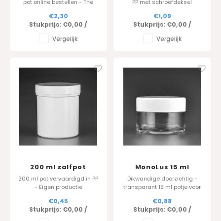
pot online bestellen - The
PP met schroefdeksel
Jarfactory
geschikt voor handcrème,
€2,30
€1,09
scrubs, vetten
Stukprijs:
€0,00
/
Stukprijs:
€0,00
/
Vergelijk
Vergelijk
200 ml zalfpot
MonoLux 15 ml
"Malik"
200 ml pot vervaardigd in PP
Dikwandige doorzichtig -
- Eigen productie
transparant 15 ml potje voor
diverse toepassingen.
€0,45
€0,88
Stukprijs:
€0,00
/
Stukprijs:
€0,00
/