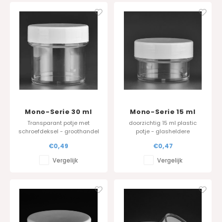
Mono-Serie 30 ml
Mono-Serie 15 ml
Transparant potje met
doorzichtig 15 ml plastic
schroefdeksel - groothandel
potje - glasheldere
- eigen productie
uitvoering vervaardigd uit
€0,49
€0,47
SMMA
Vergelijk
Vergelijk