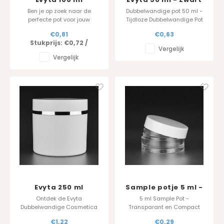
Ben je op zoek naar de
Dubbelwandige pot 50 ml -
perfecte pot voor jouw
Tijdloze Dubbelwandige Pot
producten? Dan moet je zeker
met Sublieme Afwerking
€0,81
€0,63
onze Evyta-reeks bekijken! In
Stukprijs:
€0,72
/
dit artikel bespreken we de
Vergelijk
100 ml-pot uit onze Evyta-
Vergelijk
reeks, die beschikbaar is in
verschillende maten en
kleuren.
Evyta 250 ml
Sample potje 5 ml -
dikwandig -
Ontdek de Evyta
5 ml Sample Pot -
Transparant
Dubbelwandige Cosmetica
Transparant en Compact
Pot gemaakt van
Ideaal voor lippenbalsem,
€1,22
€0,29