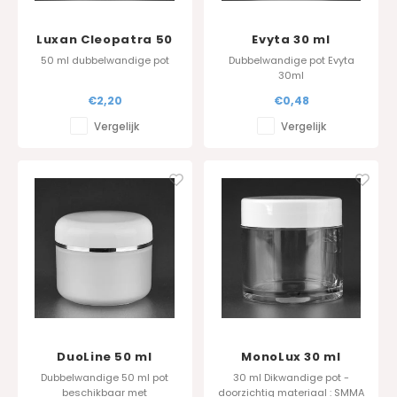
Luxan Cleopatra 50
Evyta 30 ml
ml frosted
50 ml dubbelwandige pot
Dubbelwandige pot Evyta
30ml
€2,20
€0,48
Vergelijk
Vergelijk
DuoLine 50 ml
MonoLux 30 ml
Dubbelwandige 50 ml pot
30 ml Dikwandige pot -
beschikbaar met
doorzichtig materiaal : SMMA