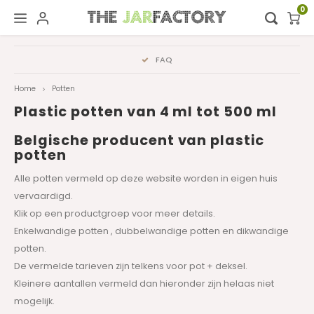
0
Hoofdmenu / digital showroom
Hoofdmenu
Familiebedrijf sinds 1973
Digital showroom
Taal
Home
Potten
Plastic potten van 4 ml tot 500 ml
Decoratie
Nederlands
Belgische producent van plastic
potten
Deutsch
Alle potten vermeld op deze website worden in eigen huis
vervaardigd.
English
Klik op een productgroep voor meer details.
Enkelwandige potten , dubbelwandige potten en dikwandige
Français
potten.
De vermelde tarieven zijn telkens voor pot + deksel.
Kleinere aantallen vermeld dan hieronder zijn helaas niet
mogelijk.