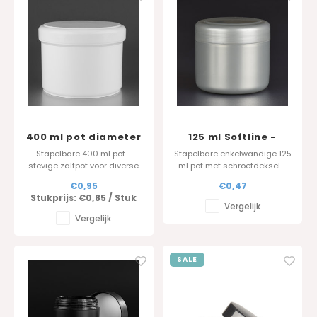
400 ml pot diameter
125 ml Softline -
100
zilver
Stapelbare 400 ml pot -
Stapelbare enkelwandige 125
stevige zalfpot voor diverse
ml pot met schroefdeksel -
toepassingen
fabrikant
€0,95
€0,47
Stukprijs:
€0,85
/
Stuk
Vergelijk
Vergelijk
SALE