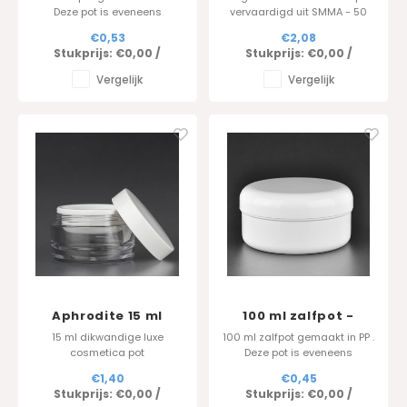
Deze pot is eveneens
vervaardigd uit SMMA - 50
beschikbaar in 50ml , 100ml
ml uitvoering
€0,53
€2,08
en 250 ml.
Stukprijs:
€0,00
/
Stukprijs:
€0,00
/
Vergelijk
Vergelijk
Aphrodite 15 ml
100 ml zalfpot -
Standard Serie
15 ml dikwandige luxe
100 ml zalfpot gemaakt in PP .
cosmetica pot
Deze pot is eveneens
beschikbaar in 50ml , 100ml
€1,40
€0,45
en 250 ml.
Stukprijs:
€0,00
/
Stukprijs:
€0,00
/