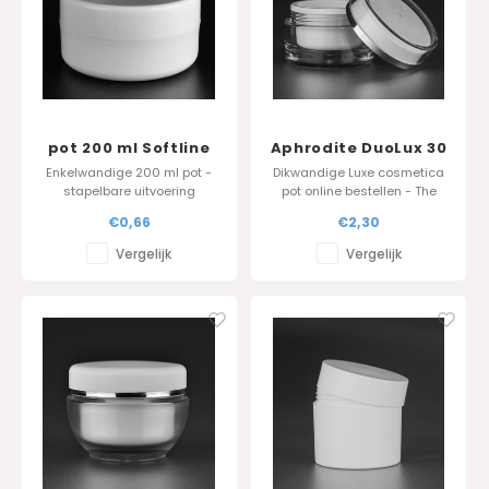
pot 200 ml Softline
Aphrodite DuoLux 30
diam 90 mm
ml - transparant
Enkelwandige 200 ml pot -
Dikwandige Luxe cosmetica
stapelbare uitvoering
pot online bestellen - The
Jarfactory
€0,66
€2,30
Vergelijk
Vergelijk