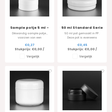
Sample potje 5 ml -
50 ml Standard Serie
dikwandig - wit
Dikwandig sample potje ,
50 ml pot gemaakt in PP .
voorzien van een
Deze pot is eveneens
schroefdeksel. Bestel direct
beschikbaar in 50ml , 100ml
€0,27
€0,45
bij de producent voor de
en 250 ml.
Stukprijs:
€0,00
/
Stukprijs:
€0,00
/
beste kwaliteit en prijs.
Vergelijk
Vergelijk