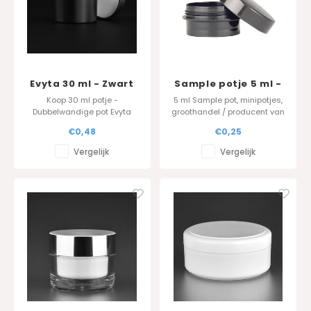
Evyta 30 ml - Zwart
Sample potje 5 ml -
Zwart
Koop 30 ml potje -
5 ml Sample pot, minipotjes,
Dubbelwandige pot Evyta
groothandel / producent van
30ml - zwart in PP
monsterpotjes, reispotjes,
€0,48
€0,25
sample potjes in PP.
Vergelijk
Vergelijk