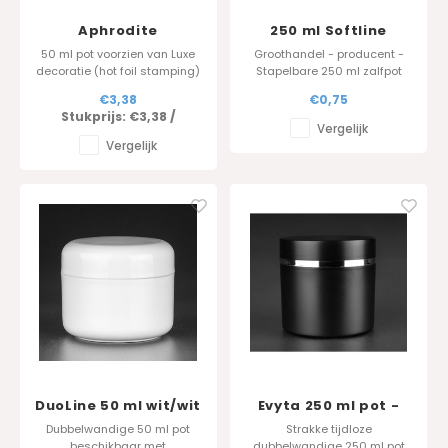
Aphrodite
250 ml Softline
DuoLuxMax 50 ml
diameter 100 mm
50 ml pot voorzien van Luxe
Groothandel - producent -
decoratie (hot foil stamping)
Stapelbare 250 ml zalfpot
Standaard kleur : metallic
'Softline'. Deze 250 ml zalfpot
€3,38
€0,75
grijs en goud kleur
is ideaal voor handcrème en
Stukprijs:
€3,38
/
scrubs beschikbaar met
Vergelijk
tussendeksel .
Vergelijk
Standaard kleur : wit/wit
andere kleuren op aanvraag
DuoLine 50 ml wit/wit
Evyta 250 ml pot -
Zwart
Dubbelwandige 50 ml pot
Strakke tijdloze
beschikbaar met
dubbelwandige 250 ml pot