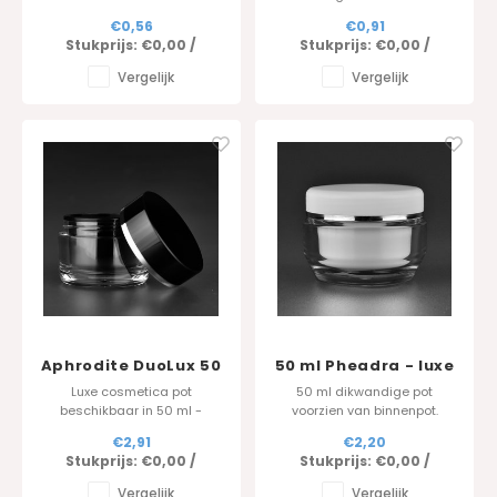
afdekschijfje. Wij printen uw
- dit materiaal heeft een
€0,56
€0,91
logo in een metallic kleur
hoge chemische
Stukprijs:
€0,00
/
Stukprijs:
€0,00
/
naar keuze (min afname
bestendigheid. Het deksel is
1.000 Stuks)
voorzien van een inlage dat
Vergelijk
Vergelijk
zorgt voor een lucht en
waterdichte afsluiting. Kan
gebruikt worden voor diverse
toepassingen.
Aphrodite DuoLux 50
50 ml Pheadra - luxe
ml - Zwart
cosmetica pot
Luxe cosmetica pot
50 ml dikwandige pot
beschikbaar in 50 ml -
voorzien van binnenpot.
voorzien van dubbelwandig
Enkelwandig deksel
€2,91
€2,20
deksel.
beschikbaar in diverse
Stukprijs:
€0,00
/
Stukprijs:
€0,00
/
kleuren Rechtstreeks
bestellen bij de producent.
Vergelijk
Vergelijk