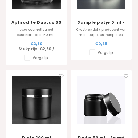
Aphrodite DuoLux 50
Sample potje 5 ml -
ml - WIT
transparant
Luxe cosmetica pot
Groothandel / producent van
beschikbaar in 50 ml -
monsterpotjes, reispotjes,
voorzien van dubbelwandig
sample potjes in PP.
€2,80
€0,25
deksel.
Stukprijs:
€2,80
/
Vergelijk
Vergelijk
Evyta 100 ml
Evyta 50 ml - Zwart