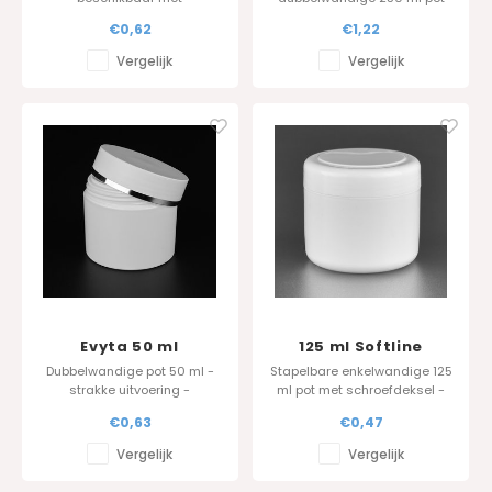
afdekschijfje inbegrepen. Wij
beschikbaar in 15 ml, 30 ml ,
€0,62
€1,22
printen uw logo in een
50 ml, 100 ml en 250 ml.Het
metallic kleur naar keuze
deksel is standaard voorzien
Vergelijk
Vergelijk
(min afname 1.000 Stuks)
van een inlage - pressure
sensitive sealing zijn als
optie verkrijgbaar
Evyta 50 ml
125 ml Softline
Dubbelwandige pot 50 ml -
Stapelbare enkelwandige 125
strakke uitvoering -
ml pot met schroefdeksel -
vervaardigd in PP
fabrikant
€0,63
€0,47
Tussendeksel (sealing disc)
in PP beschikbaar - kleur : wit
Vergelijk
Vergelijk