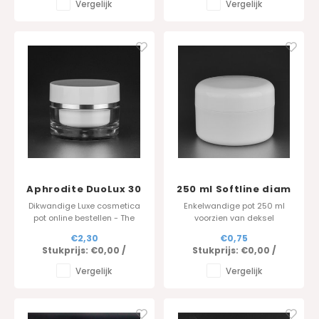
Vergelijk
Vergelijk
Aphrodite DuoLux 30
250 ml Softline diam
ml
90 mm
Dikwandige Luxe cosmetica
Enkelwandige pot 250 ml
pot online bestellen - The
voorzien van deksel
Jarfactory
(tussendeksel beschikbaar
€2,30
€0,75
als optie)
Stukprijs:
€0,00
/
Stukprijs:
€0,00
/
Vergelijk
Vergelijk