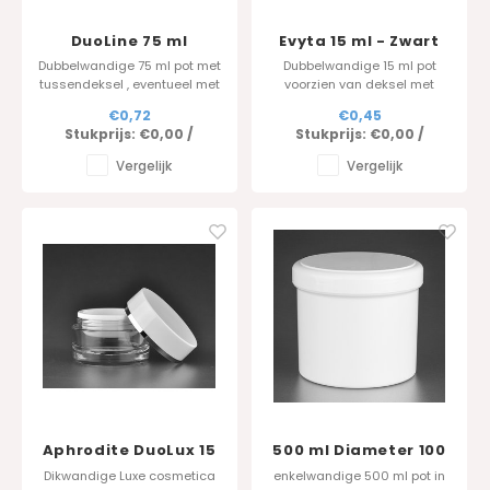
DuoLine 75 ml
Evyta 15 ml - Zwart
Dubbelwandige 75 ml pot met
Dubbelwandige 15 ml pot
tussendeksel , eventueel met
voorzien van deksel met
foliedruk als optie is mogelijk
inlage. Dat zorgt voor een
€0,72
€0,45
luchtdichte afsluiting. Een
Stukprijs:
€0,00
/
Stukprijs:
€0,00
/
foliedruklijntje kan als optie
besteld worden onderaan
Vergelijk
Vergelijk
deze pagina.
Aphrodite DuoLux 15
500 ml Diameter 100
ml - Wit
mm
Dikwandige Luxe cosmetica
enkelwandige 500 ml pot in