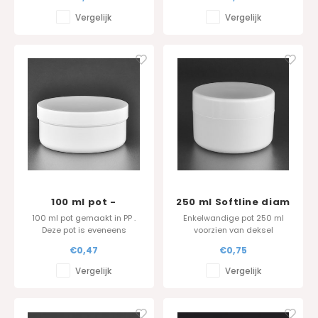
hoogwaardig polypropyleen
poeders en glitters.
materiaal met luchtdichte
Verkrijgbaar in wit, zwart of
Vergelijk
Vergelijk
inlage en aanpasbaar
transparant. Optioneel
metallic lijntje. Een
luchtdicht deksel. Altijd uit
milieuvriendelijke en stijlvolle
voorraad leverbaar en
verpakkingsoptie voor uw
scherp geprijsd. Perfect als
cosmetica producten.
giveaway sample.
100 ml pot -
250 ml Softline diam
Standard Serie -
90 mm - scherp
100 ml pot gemaakt in PP .
Enkelwandige pot 250 ml
scherp deksel
deksel
Deze pot is eveneens
voorzien van deksel
beschikbaar in 50ml , 100ml
(tussendeksel beschikbaar
€0,47
€0,75
en 250 ml.
als optie)
Vergelijk
Vergelijk