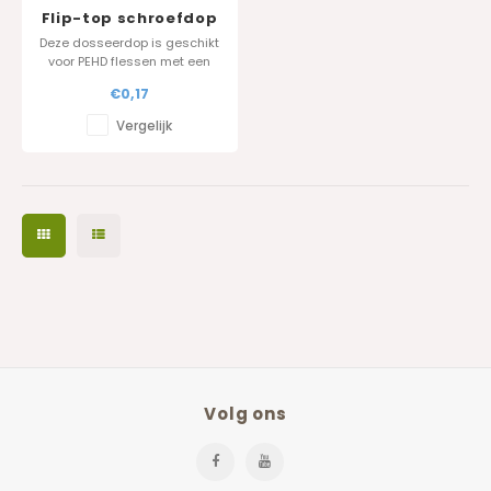
Flip-top schroefdop
(klapdop) 28.410
Deze dosseerdop is geschikt
voor PEHD flessen met een
halsmaat van 28/410
€0,17
Standaardkleur : wit andere
kleuren op aanvraag.
Vergelijk
Beschikbaar in 2 afmetingen :
24.410 en 28.410
Volg ons