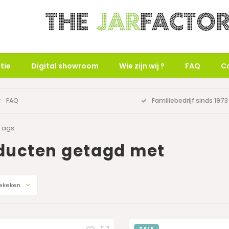
tie
Digital showroom
Wie zijn wij ?
FAQ
C
FAQ
Familiebedrijf sinds 1973
Tags
ducten getagd met
ekeken
SALE