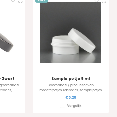
- Zwart
Sample potje 5 ml
 groothandel
Groothandel / producent van
rpotjes,
monsterpotjes, reispotjes, sample potjes
s in PP.
in PP.
€0,25
Vergelijk