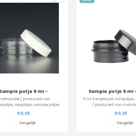
Sample potje 5 ml -
Sample potje 5 ml 
transparant
roothandel / producent van
5 ml Sample pot, minipotjes,
potjes, reispotjes, sample potjes
/ producent van monste
in PP.
reispotjes, sample potje
€0,25
€0,25
Vergelijk
Vergelijk