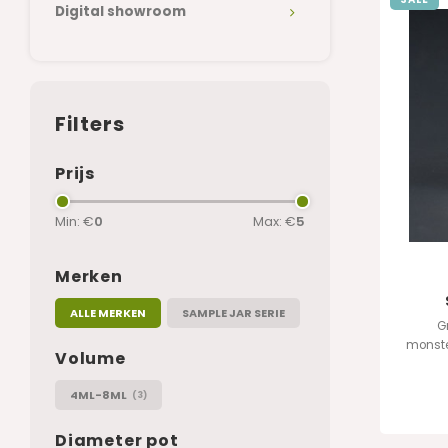
Digital showroom
Filters
Prijs
Min: €
0
Max: €
5
Merken
ALLE MERKEN
SAMPLE JAR SERIE
G
monster
Volume
4ML-8ML
(3)
Diameter pot