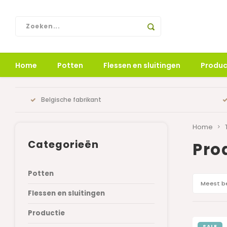
Home
Potten
Flessen en sluitingen
Produc
Belgische fabrikant
Home
Categorieën
Pro
Potten
Meest b
Flessen en sluitingen
Productie
SALE