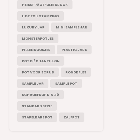
HEISSPRÄGEFOLIE DRUCK
HOT FOIL STAMPING
LUXURY JAR
MINI SAMPLE JAR
MONSTERPOTJES
PILLENDOOSJES
PLASTIC JARS
POT D'ÉCHANTILLON
POT VOOR SCRUB
RONDE FLES
SAMPLE JAR
SAMPLE POT
SCHROEFDOP DIN 40
STANDARD SERIE
STAPELBARE POT
ZALFPOT