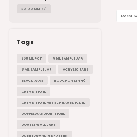
30-40 MM
(3)
Meest b
Tags
250 ML POT
5 ML SAMPLE JAR
8 ML SAMPLE JAR
ACRYLIC JARS
BLACK JARS
BOUCHON DIN 40
CREMETIEGEL
CREMETIEGEL MIT SCHRAUBDECKEL
DOPPELWANDIGE TIEGEL
DOUBLE WALL JARS
DUBBELWANDIGE POTTEN