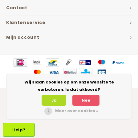
Contact
Klantenservice
Mijn account
Wij slaan cookies op om onze website te
© Copyright 2026 The Jarfactory - IIP - Theme by
Shopmonkey
verbeteren. Is dat akkoord?
Ja
Nee
Meer over cookies »
Help?