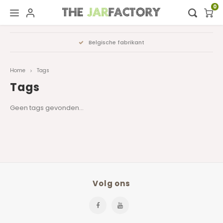
0
Hoofdmenu / digital showroom
Hoofdmenu
Belgische fabrikant
Digital showroom
Taal
Home
Tags
Decoratie
Tags
Nederlands
Geen tags gevonden...
Deutsch
English
Français
Volg ons