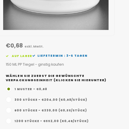
€0,68
exkl. MwSt.
LIEFETERMIN : 3-5 TAGEN
AUF LAGER
150 ML PP Tiegel - ginstig kaufen
WÄHLEN SIE ZUERST DIE GEWÜNSCHTE
VERPACKUNGSEINHEIT (KLICKEN SIE HIERUNTER)
1 MUSTER - €0,68
300 STÜCKE - €204,00 (€0,68/STÜCK)
600 STÜCKE - €330,00 (€0,55/STÜCK)
1200 STÜCKE - €552,00 (€0,46/STÜCK)