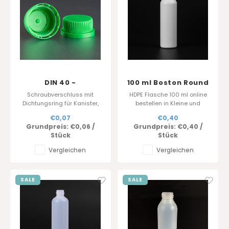
DIN 40 -
100 ml Boston Round
Kanisterverschluss -
HDPE - Weiss -
Schraubverschluss mit
HDPE Flasche 100 ml online
Verschlusskappe
20/410
Dichtungsring für Kanister,
bestellen in Kleine und
bietet optimale Sicherheit
grosse Mengen. Hersteller
€0,07
€0,40
und Schutz für Flüssigkeiten.
und Händler in Verpackunge
Grundpreis:
€0,06
/
Grundpreis:
€0,40
/
Verschiedene Farben
Stück
Stück
verfügbar, schnelle Lieferung.
Fordern Sie ein Muster an.
Vergleichen
Vergleichen
SALE
SALE