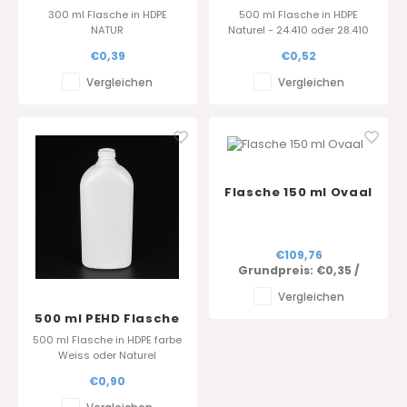
Round 300 ml -Natur
Round 500 ml
300 ml Flasche in HDPE
500 ml Flasche in HDPE
NATUR
Naturel - 24.410 oder 28.410
Erhältlich in 100 ml und 250
€0,39
€0,52
ml.
Vergleichen
Vergleichen
Flasche 150 ml Ovaal
€109,76
Grundpreis:
€0,35
/
Vergleichen
500 ml PEHD Flasche
- OVAL
500 ml Flasche in HDPE farbe
Weiss oder Naturel
€0,90