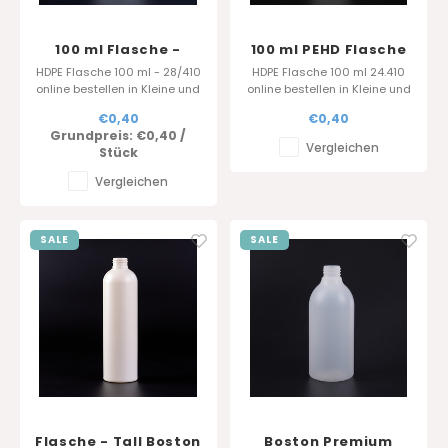
100 ml Flasche -
100 ml PEHD Flasche
HDPE Natur - 28/410
- Weiss
HDPE Flasche 100 ml - 28/410
HDPE Flasche 100 ml 24.410
online bestellen in Kleine und
online bestellen in Kleine und
grosse Mengen. Belgischer
grosse Mengen. Hersteller
€0,40
€0,40
Hersteller und Händler in
und Händler in Verpackunge
Grundpreis:
€0,40
/
Verpackunge.
Vergleichen
Stück
Vergleichen
SALE
SALE
Flasche - Tall Boston
Boston Premium