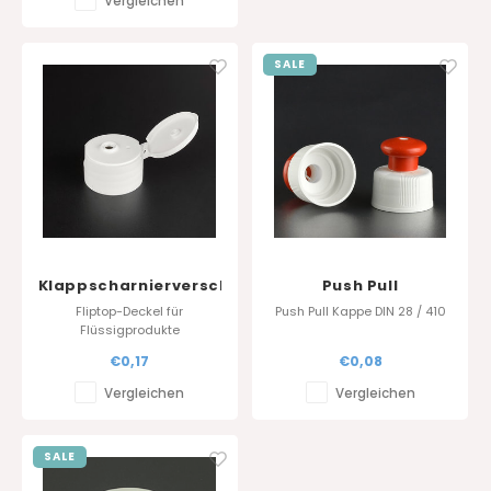
Vergleichen
SALE
Klappscharnierverschlüsse
Push Pull
28.410
Schraubkappe DIN
Fliptop-Deckel für
Push Pull Kappe DIN 28 / 410
28/410
Flüssigprodukte
Standarfarbe : Weiss
€0,17
€0,08
Andere Farben auf Anfrage
Vergleichen
Vergleichen
SALE