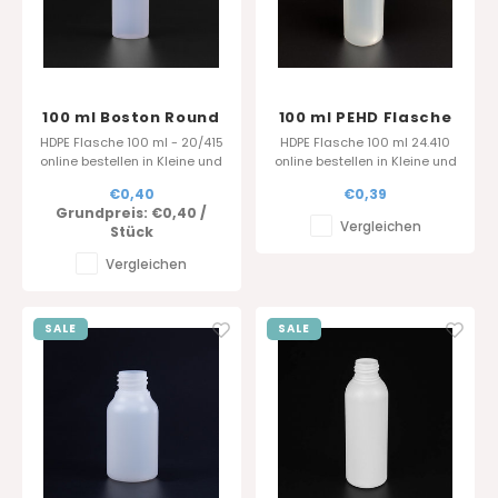
100 ml Boston Round
100 ml PEHD Flasche
HDPE - Natur - 20/415
- rund
HDPE Flasche 100 ml - 20/415
HDPE Flasche 100 ml 24.410
online bestellen in Kleine und
online bestellen in Kleine und
grosse Mengen. Belgischer
grosse Mengen. Hersteller
€0,40
€0,39
Hersteller und Händler in
und Händler
Grundpreis:
€0,40
/
Verpackunge.
Vergleichen
Stück
Vergleichen
SALE
SALE