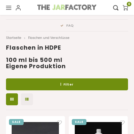
0
Hoofdmenu / digital showroom
Hoofdmenu
FAQ
Digital showroom
Sprache
Startseite
Flaschen und Verschlüsse
Flaschen in HDPE
Dekoration
Nederlands
100 ml bis 500 ml
Eigene Produktion
Deutsch
Filter
English
Français
SALE
SALE