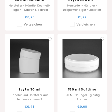
durchmesser 100 mm
Schwarz
Hersteller - Händler Kosmetik
Hersteller - Händler -
Tiegeln - Kaufen Sie direkt
Doppelwandiger Kunststoff
beim Hersteller
Cremetiegel, Topf ,
€0,75
€1,22
Standardfarbe : Weiss/weiss
Verpackung
Vergleichen
Vergleichen
Evyta 30 ml
150 ml Softline
durchmesser 100 mm
Händler und Hersteller aus
150 ML PP Tiegel - ginstig
Belgien - Kosmetik
kaufen
Verpackungen - Cremetiegel
€0,48
€0,68