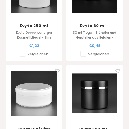
Evyta 250 ml
Evyta 30 ml -
Schwarz
Evyta Doppelwandiger
30 ml Tiegel - Händler und
Kosmetiktiegel - Eine
Hersteller aus Belgien -
nachhaltige und luxuriöse
Kosmetik Verpackungen -
€1,22
€0,48
Verpackungsoption mit
Cremetiegel aus PP
Heißprägung
Vergleichen
Vergleichen
250 ml Softline
Evyta 250 ml -