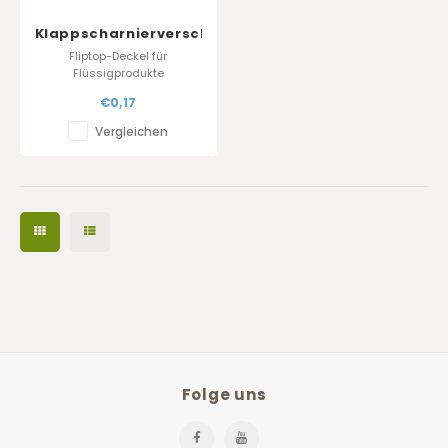
Klappscharnierverschlüsse
28.410
Fliptop-Deckel für
Flüssigprodukte
Standarfarbe : Weiss
€0,17
Andere Farben auf Anfrage
Vergleichen
Folge uns