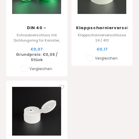
DIN 40 -
Klappscharnierverschlüs
Kanisterverschluss -
24.410
Schraubverschluss mit
Klappscharnierverschlüsse
Verschlusskappe
Dichtungsring für Kanister,
24 / 410
bietet optimale Sicherheit
Standarfarbe : Weiss
€0,07
€0,17
und Schutz für Flüssigkeiten.
Andere Farben auf Anfrage
Grundpreis:
€0,06
/
Verschiedene Farben
Vergleichen
Stück
verfügbar, schnelle Lieferung.
Fordern Sie ein Muster an.
Vergleichen