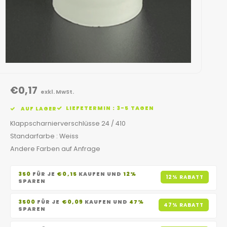
€0,17
exkl. MwSt.
LIEFETERMIN : 3-5 TAGEN
AUF LAGER
Klappscharnierverschlüsse 24 / 410
Standarfarbe : Weiss
Andere Farben auf Anfrage
350
FÜR JE
€0,15
KAUFEN UND
12%
12% RABATT
SPAREN
3500
FÜR JE
€0,09
KAUFEN UND
47%
47% RABATT
SPAREN