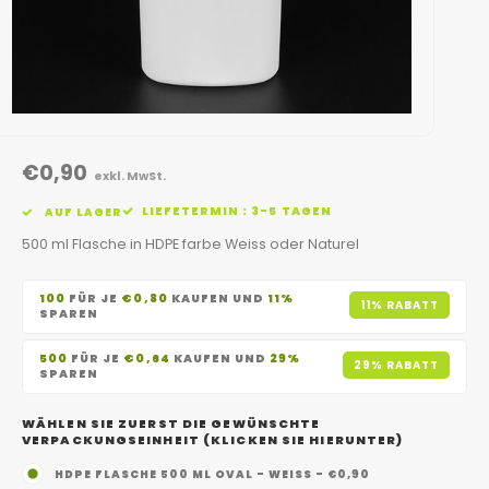
€0,90
exkl. MwSt.
LIEFETERMIN : 3-5 TAGEN
AUF LAGER
500 ml Flasche in HDPE farbe Weiss oder Naturel
100
FÜR JE
€0,80
KAUFEN UND
11%
11% RABATT
SPAREN
500
FÜR JE
€0,64
KAUFEN UND
29%
29% RABATT
SPAREN
WÄHLEN SIE ZUERST DIE GEWÜNSCHTE
VERPACKUNGSEINHEIT (KLICKEN SIE HIERUNTER)
HDPE FLASCHE 500 ML OVAL - WEISS - €0,90