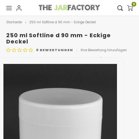
0
Startseite
250 ml Softline d 90 mm - Eckige Deckel
Hoofdmenu / digital showroom
Hoofdmenu
Digital showroom
Sprache
250 ml Softline d 90 mm - Eckige
Deckel
0
BEWERTUNGEN
Ihre Bewertung hinzufügen
Dekoration
Nederlands
ARTIKELNUMMER
POT 0475 + DEKSEL 0481
Deutsch
English
Français