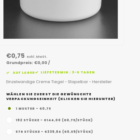
€0,75
exkl. MwSt.
Grundpreis: €0,00 /
LIEFETERMIN : 3-5 TAGEN
AUF LAGER
Einzelwandige Creme Tiegel - Stapelbar - Hersteller
WÄHLEN SIE ZUERST DIE GEWÜNSCHTE
VERPACKUNGSEINHEIT (KLICKEN SIE HIERUNTER)
1 MUSTER - €0,75
192 STÜCKE - €144,00 (€0,75/STÜCK)
576 STÜCKE - €339,84 (€0,59/STÜCK)