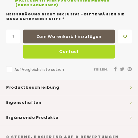
▶ KLICKEN SIE HIER FÜR GRÖSSERE MENGEN (
GROSSABNEHMER)
HEISSPRÄGUNG NICHT INKLUSIVE - BITTE WÄHLEN SIE
GANZ UNTER DIESE SEITE
*
Zum Warenkorb hinzufügen
Contact
Auf Vergleichsliste setzen
TEILEN:
Produktbeschreibung
Eigenschaften
Ergänzende Produkte
0
STERNE, BASIEREND AUF
0
BEWERTUNGEN