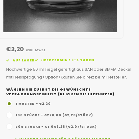
€2,20
exkl. MwSt.
LIEFETERMIN : 3-5 TAGEN
AUF LAGER
Hochwertige 50 ml Tiegel gefertigt aus SAN oder SMMA.Deckel
mit Heissprägung (Option) Kaufen Sie direkt beim Hersteller.
WÄHLEN SIE ZUERST DIE GEWÜNSCHTE
VERPACKUNGSEINHEIT (KLICKEN SIE HIERUNTER)
1 MUSTER - €2,20
100 STÜCKE - €220,00 (€2,20/STÜCK)
504 STÜCKE - €1.043,28 (€2,07/STÜCK)