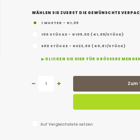
WÄHLEN SIE ZUERST DIE GEWÜNSCHTE VERPAC
1 MUSTER - €1,09
100 STÜCKE - €109,00 (€1,09/STÜCK)
600 STÜCKE - €522,00 (€0,87/STÜCK)
▶ KLICKEN SIE HIER FÜR GRÖSSERE MENGE
Zum 
Auf Vergleichsliste setzen