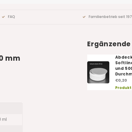
FAQ
Familienbetrieb seit 19
Ergänzende
100 mm
Abdeck
Softlin
und 500
Durchm
€0,20
Produkt
0 ml