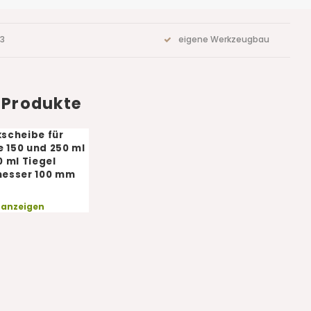
73
eigene Werkzeugbau
 Produkte
scheibe für
e 150 und 250 ml
 ml Tiegel
esser 100 mm
 anzeigen