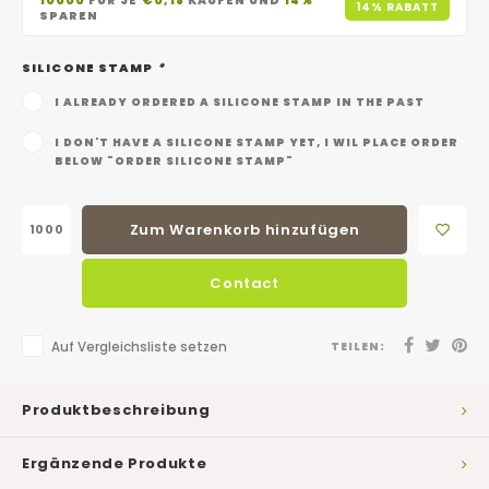
10000
FÜR JE
€0,18
KAUFEN UND
14%
14% RABATT
SPAREN
SILICONE STAMP
*
I ALREADY ORDERED A SILICONE STAMP IN THE PAST
I DON'T HAVE A SILICONE STAMP YET, I WIL PLACE ORDER
BELOW "ORDER SILICONE STAMP"
Zum Warenkorb hinzufügen
Contact
Auf Vergleichsliste setzen
TEILEN:
Produktbeschreibung
Ergänzende Produkte