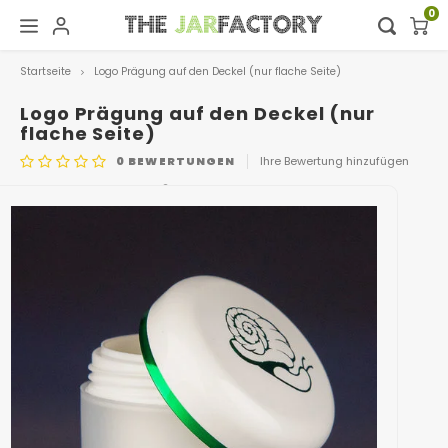
0
Startseite
Logo Prägung auf den Deckel (nur flache Seite)
Hoofdmenu / digital showroom
Hoofdmenu
Digital showroom
Sprache
Logo Prägung auf den Deckel (nur
flache Seite)
0
BEWERTUNGEN
Ihre Bewertung hinzufügen
Dekoration
Nederlands
ARTIKELNUMMER
416
Deutsch
English
Français