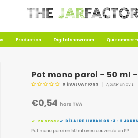
ns
Production
Digital showroom
Qui sommes-
Pot mono paroi - 50 ml -
0
ÉVALUATIONS
Ajouter un avis
€0,54
hors TVA
DÉLAI DE LIVRAISON : 3 - 5 JOUR
EN STOCK
Pot mono paroi en 50 ml avec couvercle en PP