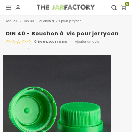
0
Accueil
DIN 40 - Bouchon à vis pour jerrycan
Hoofdmenu / digital showroom
Hoofdmenu
Digital showroom
Langue
DIN 40 - Bouchon à vis pour jerrycan
0
ÉVALUATIONS
Ajouter un avis
Decoration
Nederlands
CODE DE L'ARTICLE
0505.GREEN
Deutsch
English
Français