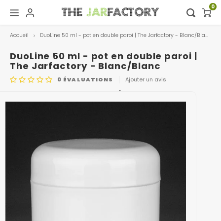
0
Accueil
DuoLine 50 ml - pot en double paroi | The Jarfactory - Blanc/Blanc
Hoofdmenu / digital showroom
Hoofdmenu
Digital showroom
Langue
DuoLine 50 ml - pot en double paroi |
The Jarfactory - Blanc/Blanc
0
ÉVALUATIONS
Ajouter un avis
Decoration
Nederlands
CODE DE L'ARTICLE
0416.WIT/WIT
Deutsch
English
Français