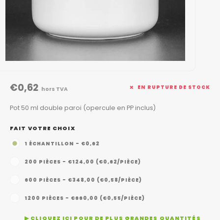
€0,62
EN RUPTURE DE STOCK
hors TVA
Pot 50 ml double paroi (opercule en PP inclus)
FAIT VOTRE CHOIX
1 ÉCHANTILLON - €0,62
200 PIÈCES - €124,00 (€0,62/PIÈCE)
600 PIÈCES - €348,00 (€0,58/PIÈCE)
1200 PIÈCES - €660,00 (€0,55/PIÈCE)
▶ CLIQUEZ ICI POUR DE PLUS GRANDES QUANTITÉS