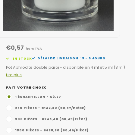
€0,57
hors TVA
DÉLAI DE LIVRAISON : 3 - 5 JOURS
EN STOCK
Pot Aphrodite double paroi - disponible en 4 ml et 5 ml (8 ml)
Lire plus
FAIT VOTRE CHOIX
1 ÉCHANTILLON - €0,57
250 PIÈCES - €142,80 (€0,57/PIÈCE)
500 PIÈCES - €246,40 (€0,49/PIÈCE)
1500 PIÈCES - €688,80 (€0,46/PIÈCE)