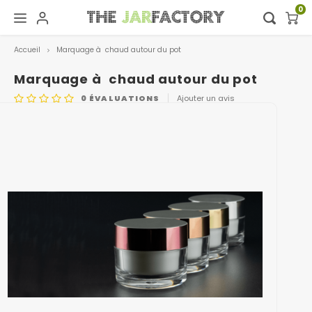
0
Accueil
Marquage à chaud autour du pot
Hoofdmenu / digital showroom
Hoofdmenu
Digital showroom
Langue
Marquage à chaud autour du pot
0
ÉVALUATIONS
Ajouter un avis
Decoration
Nederlands
Deutsch
English
Français