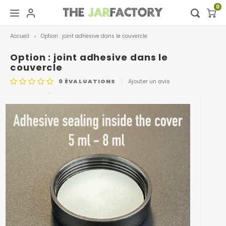
0
Accueil
Option : joint adhesive dans le couvercle
Hoofdmenu / digital showroom
Hoofdmenu
Digital showroom
Langue
Option : joint adhesive dans le
couvercle
0
ÉVALUATIONS
Ajouter un avis
Decoration
Nederlands
CODE DE L'ARTICLE
SEALING ADHESIVE 5 ML
Deutsch
English
Français