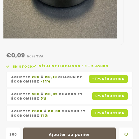
€0,09
hors TVA
DÉLAI DE LIVRAISON : 3 - 5 JOURS
EN STOCK
ACHETEZ
200
À
€0,10
CHACUN ET
-11% RÉDUCTION
ÉCONOMISEZ
-11%
ACHETEZ
500
À
€0,09
CHACUN ET
0% RÉDUCTION
ÉCONOMISEZ
0%
ACHETEZ
2000
À
€0,08
CHACUN ET
11% RÉDUCTION
ÉCONOMISEZ
11%
Ajouter au panier