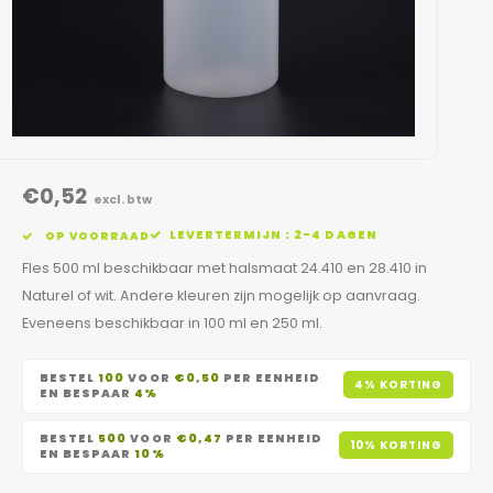
€0,52
excl. btw
LEVERTERMIJN : 2-4 DAGEN
OP VOORRAAD
Fles 500 ml beschikbaar met halsmaat 24.410 en 28.410 in
Naturel of wit. Andere kleuren zijn mogelijk op aanvraag.
Eveneens beschikbaar in 100 ml en 250 ml.
BESTEL
100
VOOR
€0,50
PER EENHEID
4% KORTING
EN BESPAAR
4%
BESTEL
500
VOOR
€0,47
PER EENHEID
10% KORTING
EN BESPAAR
10%