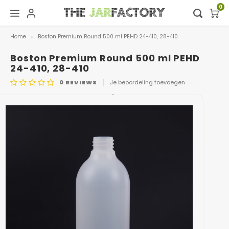
0
Home
Boston Premium Round 500 ml PEHD 24-410, 28-410
Hoofdmenu / digital showroom
Hoofdmenu
Digital showroom
Taal
Boston Premium Round 500 ml PEHD
24-410, 28-410
0
REVIEWS
Je beoordeling toevoegen
Decoratie
Nederlands
ARTIKELCODE
500ML.BPR.24-410. HDPE NAT
Deutsch
English
Français