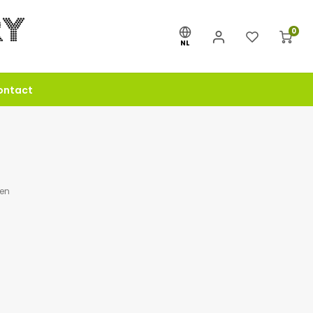
0
NL
ontact
gen