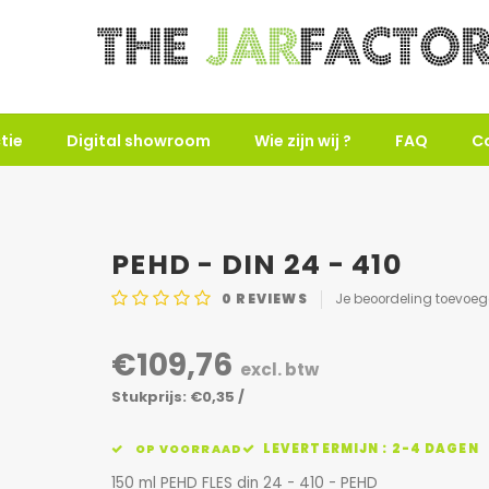
tie
Digital showroom
Wie zijn wij ?
FAQ
C
PEHD - DIN 24 - 410
0
REVIEWS
Je beoordeling toevoe
€109,76
excl. btw
Stukprijs: €0,35 /
LEVERTERMIJN : 2-4 DAGEN
OP VOORRAAD
150 ml PEHD FLES din 24 - 410 - PEHD