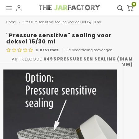
0
Home
"Pressure sensitive" sealing voor deksel 15/30 ml
Hoofdmenu / digital showroom
Hoofdmenu
Digital showroom
Taal
"Pressure sensitive" sealing voor
deksel 15/30 ml
0
REVIEWS
Je beoordeling toevoegen
Decoratie
Nederlands
ARTIKELCODE
0495 PRESSURE SEN SEALING (DIAM
47,3 MM)
Deutsch
English
Français