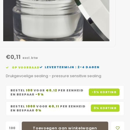
€0,11
excl. btw
LEVERTERMIJN : 2-4 DAGEN
OP VOORRAAD
Drukgevoelige sealing - pressure sensitive sealing
BESTEL
100
VOOR
€0,12
PER EENHEID
-9% KORTING
EN BESPAAR
-9%
BESTEL
1000
VOOR
€0,11
PER EENHEID
0% KORTING
EN BESPAAR
0%
Toevoegen aan winkelwagen