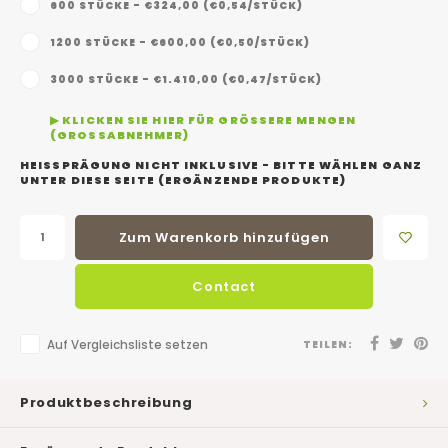
600 STÜCKE - €324,00 (€0,54/STÜCK)
1200 STÜCKE - €600,00 (€0,50/STÜCK)
3000 STÜCKE - €1.410,00 (€0,47/STÜCK)
▶ KLICKEN SIE HIER FÜR GRÖSSERE MENGEN (
GROSSABNEHMER)
HEISSPRÄGUNG NICHT INKLUSIVE - BITTE WÄHLEN GANZ
UNTER DIESE SEITE (ERGÄNZENDE PRODUKTE)
Zum Warenkorb hinzufügen
Contact
Auf Vergleichsliste setzen
TEILEN:
Produktbeschreibung