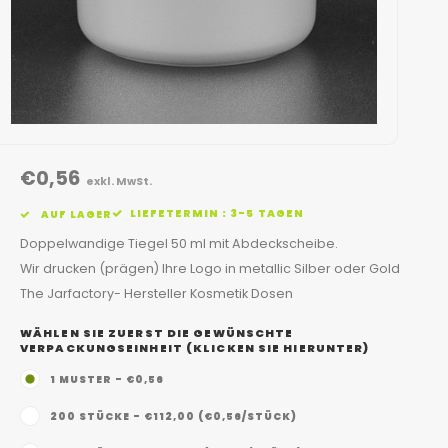
€0,56
exkl. MwSt.
LIEFETERMIN : 3-5 TAGEN
AUF LAGER
Doppelwandige Tiegel 50 ml mit Abdeckscheibe.
Wir drucken (prägen) Ihre Logo in metallic Silber oder Gold
The Jarfactory- Hersteller Kosmetik Dosen
WÄHLEN SIE ZUERST DIE GEWÜNSCHTE
VERPACKUNGSEINHEIT (KLICKEN SIE HIERUNTER)
1 MUSTER - €0,56
200 STÜCKE - €112,00 (€0,56/STÜCK)