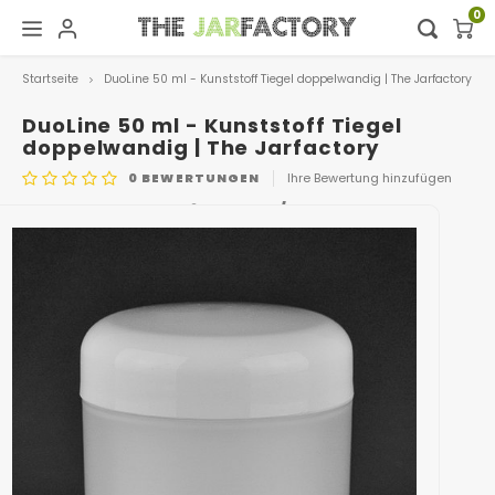
0
Startseite
DuoLine 50 ml - Kunststoff Tiegel doppelwandig | The Jarfactory
Hoofdmenu / digital showroom
Hoofdmenu
Digital showroom
Sprache
DuoLine 50 ml - Kunststoff Tiegel
doppelwandig | The Jarfactory
0
BEWERTUNGEN
Ihre Bewertung hinzufügen
Dekoration
Nederlands
ARTIKELNUMMER
0416.TRANSP/WIT
Deutsch
English
Français