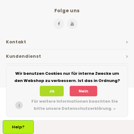
Folge uns
Kontakt
Kundendienst
Mein Konto
Wir benutzen Cookies nur für interne Zwecke um
den Webshop zu verbessern. Ist das in Ordnung?
Ja
Nein
Für weitere Informationen beachten Sie
bitte unsere Datenschutzerklärung. »
© Copyright 2026 The Jarfactory - Theme by
Shopmonkey
Help?