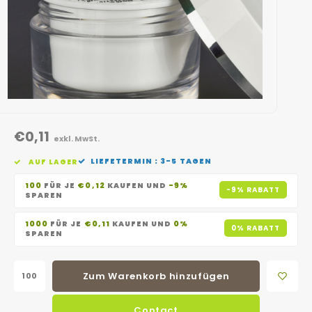
€0,11
exkl. MwSt.
LIEFETERMIN : 3-5 TAGEN
AUF LAGER
100
FÜR JE
€0,12
KAUFEN UND
-9%
-9% RABATT
SPAREN
1000
FÜR JE
€0,11
KAUFEN UND
0%
0% RABATT
SPAREN
Zum Warenkorb hinzufügen
Contact