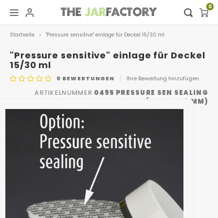
0
Startseite
"Pressure sensitive" einlage für Deckel 15/30 ml
Hoofdmenu / digital showroom
Hoofdmenu
Digital showroom
Sprache
"Pressure sensitive" einlage für Deckel
15/30 ml
0
BEWERTUNGEN
Ihre Bewertung hinzufügen
Dekoration
Nederlands
ARTIKELNUMMER
0495 PRESSURE SEN SEALING
(DIAM 47,3 MM)
Deutsch
English
Français