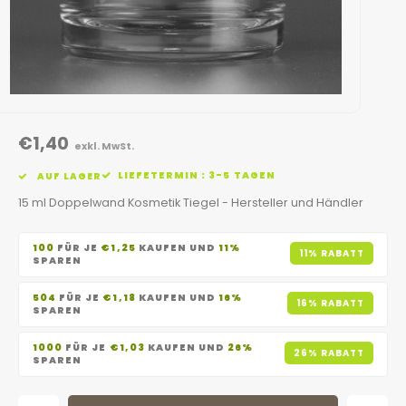
€1,40
exkl. MwSt.
LIEFETERMIN : 3-5 TAGEN
AUF LAGER
15 ml Doppelwand Kosmetik Tiegel - Hersteller und Händler
100
FÜR JE
€1,25
KAUFEN UND
11%
11% RABATT
SPAREN
504
FÜR JE
€1,18
KAUFEN UND
16%
16% RABATT
SPAREN
1000
FÜR JE
€1,03
KAUFEN UND
26%
26% RABATT
SPAREN