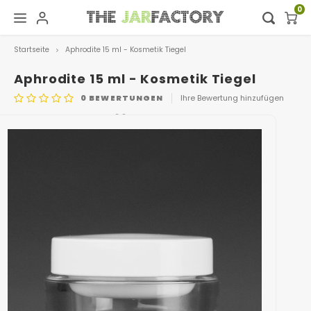
0
Startseite
Aphrodite 15 ml - Kosmetik Tiegel
Hoofdmenu / digital showroom
Hoofdmenu
Digital showroom
Sprache
Aphrodite 15 ml - Kosmetik Tiegel
0
BEWERTUNGEN
Ihre Bewertung hinzufügen
Dekoration
Nederlands
ARTIKELNUMMER
0439.15ML JAR
Deutsch
English
Français