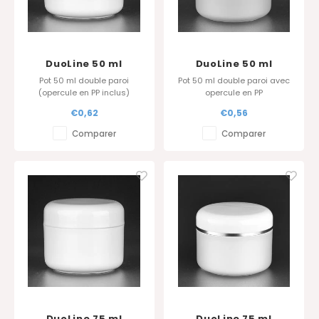
DuoLine 50 ml
DuoLine 50 ml
Pot 50 ml double paroi
Pot 50 ml double paroi avec
(opercule en PP inclus)
opercule en PP
€0,62
€0,56
Comparer
Comparer
DuoLine 75 ml
DuoLine 75 ml