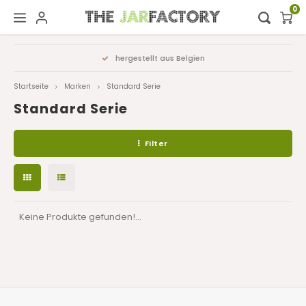
0
Hoofdmenu / digital showroom
Hoofdmenu
hergestellt aus Belgien
Digital showroom
Sprache
Startseite
Marken
Standard Serie
Standard Serie
Dekoration
Nederlands
Filter
Deutsch
English
Keine Produkte gefunden!...
Français