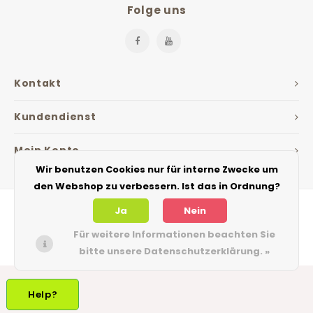
Folge uns
Kontakt
Kundendienst
Mein Konto
Wir benutzen Cookies nur für interne Zwecke um
den Webshop zu verbessern. Ist das in Ordnung?
Ja
Nein
Für weitere Informationen beachten Sie
bitte unsere Datenschutzerklärung. »
© Copyright 2026 The Jarfactory - Theme by
Shopmonkey
Help?