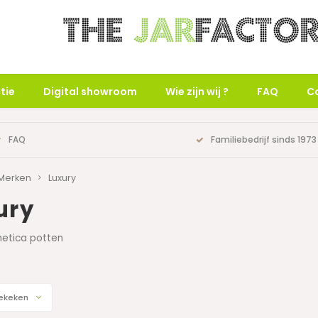
tie
Digital showroom
Wie zijn wij ?
FAQ
C
FAQ
Familiebedrijf sinds 1973
Merken
Luxury
ury
etica potten
ekeken