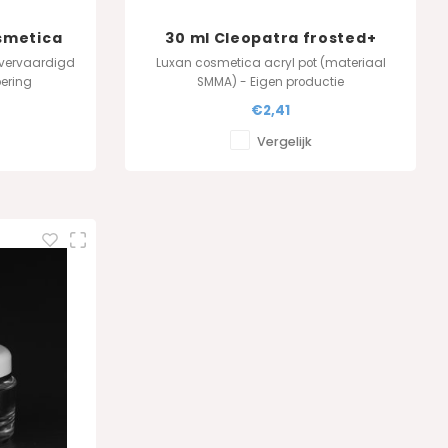
smetica
30 ml Cleopatra frosted+
DuoLux deksel
 vervaardigd
Luxan cosmetica acryl pot (materiaal
oering
SMMA) - Eigen productie
€2,41
Vergelijk