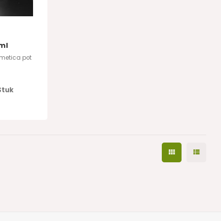
ml
metica pot
Stuk