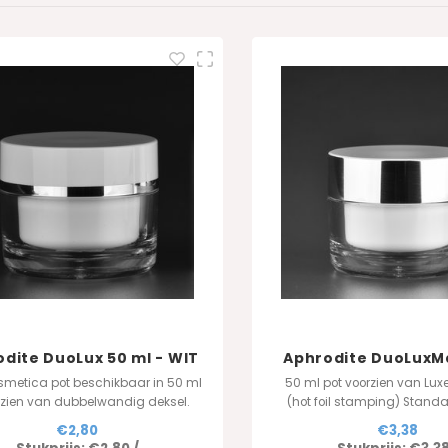
dite DuoLux 50 ml - WIT
Aphrodite DuoLuxM
smetica pot beschikbaar in 50 ml
50 ml pot voorzien van Lux
rzien van dubbelwandig deksel.
(hot foil stamping) Standa
metallic grijs en goud
€2,80
€3,38