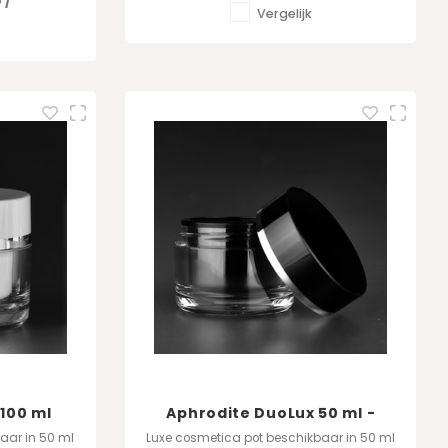
8
/
Vergelijk
100 ml
Aphrodite DuoLux 50 ml -
Zwart
aar in 50 ml
Luxe cosmetica pot beschikbaar in 50 ml