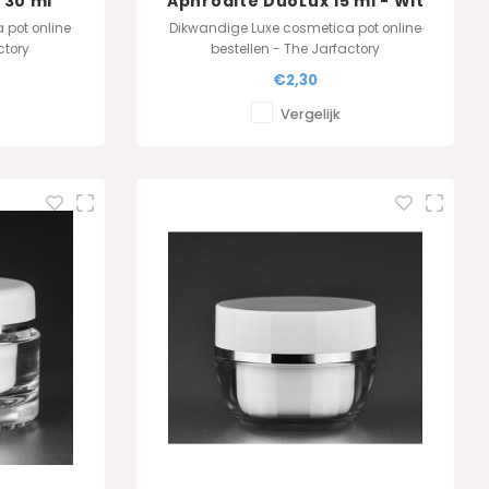
 30 ml
Aphrodite DuoLux 15 ml - Wit
 pot online
Dikwandige Luxe cosmetica pot online
ctory
bestellen - The Jarfactory
€2,30
Vergelijk