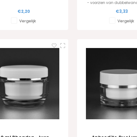
- voorzien van dubbelwand
€2,20
€3,33
Vergelijk
Vergelijk