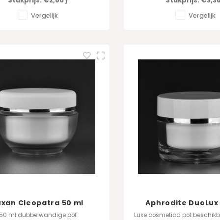
Stukprijs:
€2,80
/
Stukprijs:
€3,3
Vergelijk
Vergelijk
uxan Cleopatra 50 ml
Aphrodite DuoLux 
frosted
50 ml dubbelwandige pot
Luxe cosmetica pot beschikb