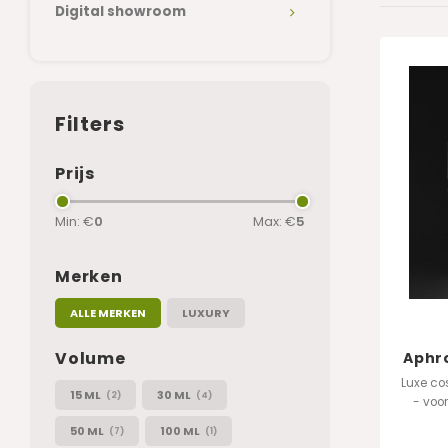
Digital showroom
Filters
Prijs
Min: €
0
Max: €
5
Merken
ALLE MERKEN
LUXURY
Volume
Aphro
Luxe co
15 ML
30 ML
(2)
(4)
- voo
50 ML
100 ML
(7)
(1)