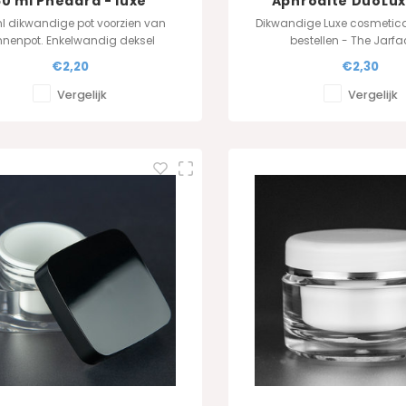
50 ml Pheadra - luxe
Aphrodite DuoLux
cosmetica pot
l dikwandige pot voorzien van
Dikwandige Luxe cosmetica
nnenpot. Enkelwandig deksel
bestellen - The Jarfa
schikbaar in diverse kleuren
€2,20
€2,30
reeks bestellen bij de producent.
Vergelijk
Vergelijk