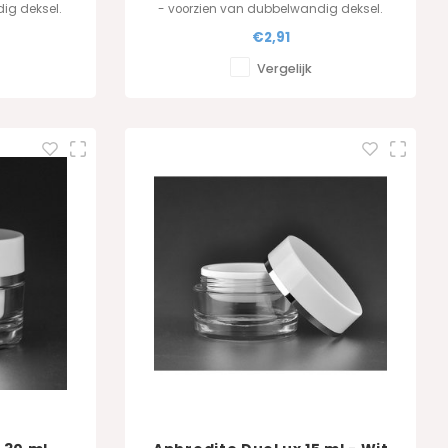
ig deksel.
- voorzien van dubbelwandig deksel.
€2,91
Vergelijk