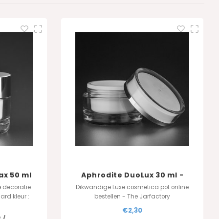
ax 50 ml
Aphrodite DuoLux 30 ml -
transparant
e decoratie
Dikwandige Luxe cosmetica pot online
ard kleur :
bestellen - The Jarfactory
 kleur
€2,30