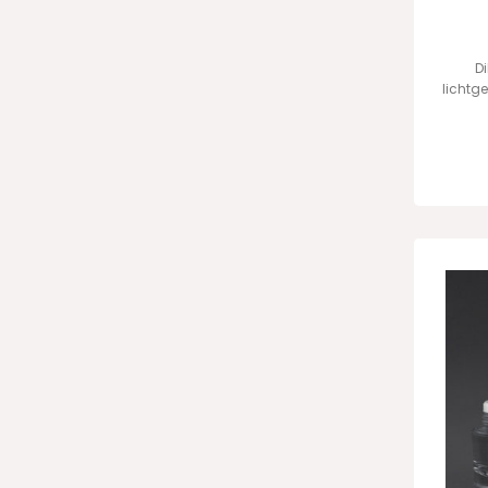
D
lichtg