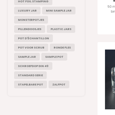
HOT FOIL STAMPING
50 m
LUXURY JAR
MINI SAMPLE JAR
bi
be
MONSTERPOTJES
Rechtst
PILLENDOOSJES
PLASTIC JARS
POT D'ÉCHANTILLON
POT VOOR SCRUB
RONDE FLES
SAMPLE JAR
SAMPLE POT
SCHROEFDOP DIN 40
STANDARD SERIE
STAPELBARE POT
ZALFPOT