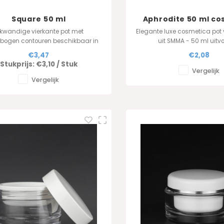
Square 50 ml
Aphrodite 50 ml co
pot
ikwandige vierkante pot met
Elegante luxe cosmetica pot
ebogen contouren beschikbaar in
uit SMMA - 50 ml uitv
50 ml - Luxe cosmetica pot
€3,47
€2,08
Stukprijs:
€3,10
/
Stuk
Vergelijk
Vergelijk