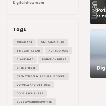
Digital showroom
Pot
58 P
Tags
250 ML POT
5 ML SAMPLE JAR
8 ML SAMPLE JAR
ACRYLIC JARS
BLACK JARS
BOUCHON DIN 40
Dig
CREMETIEGEL
CREMETIEGEL MIT SCHRAUBDECKEL
DOPPELWANDIGE TIEGEL
DOUBLE WALL JARS
DUBBELWANDIGE POTTEN