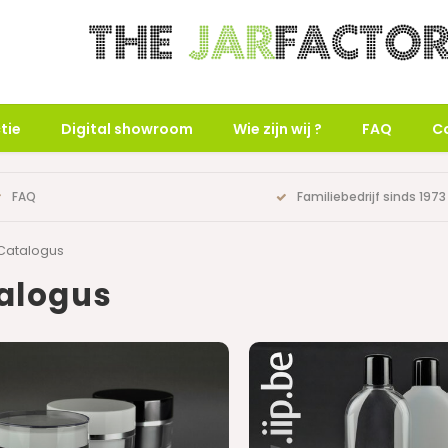
tie
Digital showroom
Wie zijn wij ?
FAQ
C
FAQ
Familiebedrijf sinds 1973
Catalogus
alogus