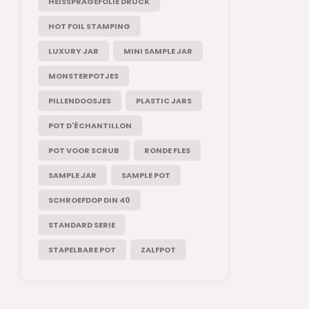
HEISSPRÄGEFOLIE DRUCK
HOT FOIL STAMPING
LUXURY JAR
MINI SAMPLE JAR
MONSTERPOTJES
PILLENDOOSJES
PLASTIC JARS
POT D'ÉCHANTILLON
POT VOOR SCRUB
RONDE FLES
SAMPLE JAR
SAMPLE POT
SCHROEFDOP DIN 40
STANDARD SERIE
STAPELBARE POT
ZALFPOT