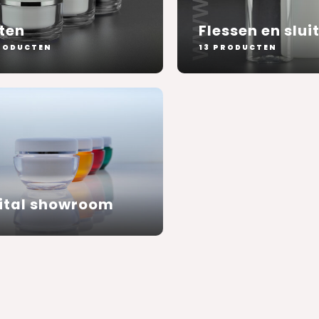
ten
Flessen en slui
RODUCTEN
13 PRODUCTEN
ital showroom